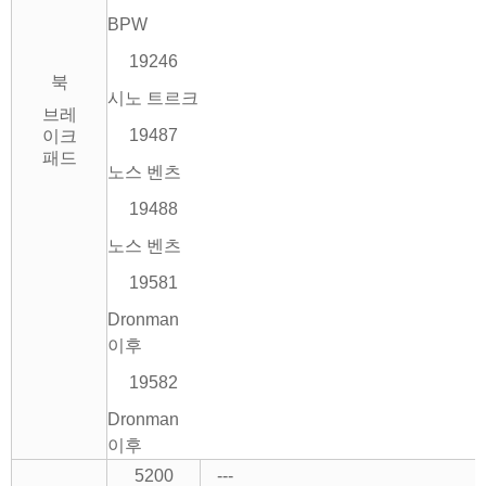
BPW
19246
북
시노 트르크
브레
19487
이크
패드
노스 벤츠
19488
노스 벤츠
19581
Dronman
이후
19582
Dronman
이후
5200
---