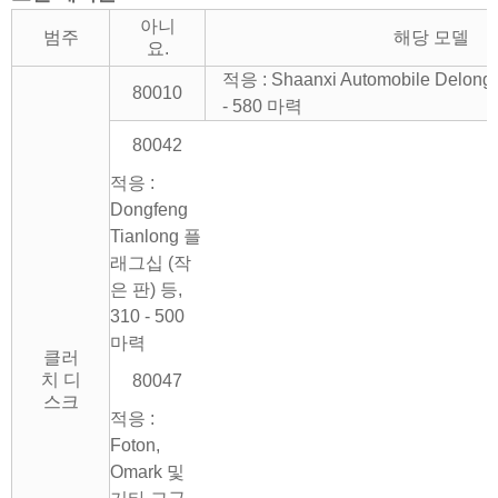
아니
범주
해당 모델
요.
적응 : Shaanxi Automobile Delon
80010
- 580 마력
80042
적응 :
Dongfeng
Tianlong 플
래그십 (작
은 판) 등,
310 - 500
마력
클러
치 디
80047
스크
적응 :
Foton,
Omark 및