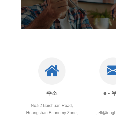
주소
e -
No.82 Baichuan Road,
Huangshan Economy Zone,
jeff@tough