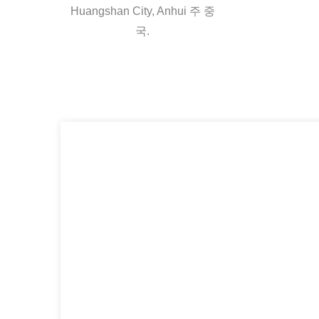
Huangshan City, Anhui 주 중
국.