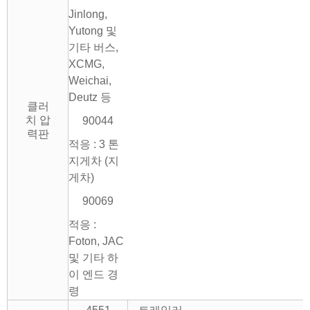
Jinlong,
Yutong 및
기타 버스,
XCMG,
Weichai,
Deutz 등
클러
치 압
90044
력판
적응 : 3 톤
지게차 (지
게차)
90069
적응 :
Foton, JAC
및 기타 하
이 엔드 경
령