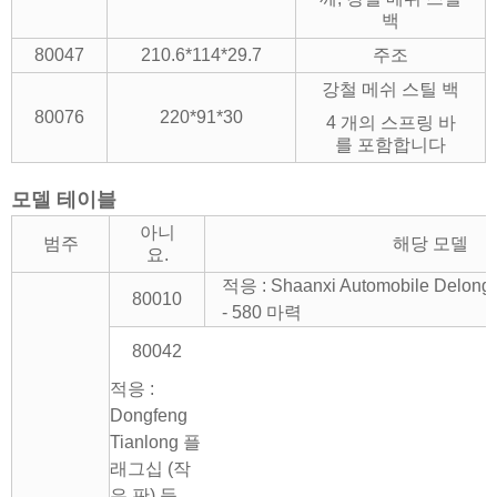
백
80047
210.6*114*29.7
주조
강철 메쉬 스틸 백
80076
220*91*30
4 개의 스프링 바
를 포함합니다
모델 테이블
아니
범주
해당 모델
요.
적응 : Shaanxi Automobile Delon
80010
- 580 마력
80042
적응 :
Dongfeng
Tianlong 플
래그십 (작
은 판) 등,