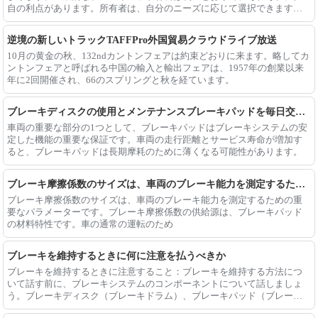
自の利点があります。所有者は、自分のニーズに応じて選択できます：
1。セラミックブレーキパッド。従来のBRと比較して
逆境の新しいトラックTAFFPro外国貿易クラウドライブ放送
10月の黄金の秋、132ndカントンフェアは約束どおりに来ます。略してカ
ントンフェアと呼ばれる中国の輸入と輸出フェアは、1957年の創業以来
年に2回開催され、66のスプリングと秋を経ています。
ブレーキディスクの使用とメンテナンスブレーキパッドを毎日交換するためのいくつかのシナリオ
車両の重要な部分の1つとして、ブレーキパッドはブレーキシステムの安
定した機能の重要な保証です。車両の走行距離とサービス寿命が増加す
ると、ブレーキパッドは長期摩耗のために薄くなる可能性があります。
ブレーキ摩擦係数のサイズは、車両のブレーキ能力を測定するための重要なパラメーターです。
ブレーキ摩擦係数のサイズは、車両のブレーキ能力を測定するための重
要なパラメーターです。ブレーキ摩擦係数の供給源は、ブレーキパッド
の材料特性です。車の通常の運転のため
ブレーキを維持するときに何に注意を払うべきか
ブレーキを維持するときに注意すること：ブレーキを維持する方法につ
いて話す前に、ブレーキシステムのコンポーネントについて話しましょ
う。ブレーキディスク（ブレーキドラム）、ブレーキパッド（ブレーキ
シューズ）、ブレーキキャリパー、ブレーキポンプ、oで構成されていま