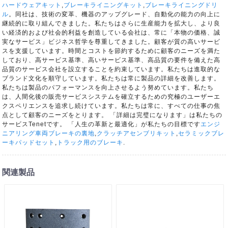
ハードウェアキット
,
ブレーキライニングキット
,
ブレーキライニングドリ
ル
。同社は、技術の変革、機器のアップグレード、自動化の能力の向上に
継続的に取り組んできました。私たちはさらに生産能力を拡大し、より良
い経済的および社会的利益を創造している会社は、常に「本物の価格、誠
実なサービス」ビジネス哲学を尊重してきました。顧客が質の高いサービ
スを支援しています。時間とコストを節約するために顧客のニーズを満た
しており、高サービス基準、高いサービス基準、高品質の要件を備えた高
品質のサービス会社を設立することを約束しています。私たちは進取的な
ブランド文化を順守しています。私たちは常に製品の詳細を改善します。
私たちは製品のパフォーマンスを向上させるよう努めています。私たち
は、人間化後の販売サービスシステムを確立するための究極のユーザーエ
クスペリエンスを追求し続けています。私たちは常に、すべての仕事の焦
点として顧客のニーズをとります。 「詳細は完璧になります」は私たちの
サービスTenetです。 「人生の革新と最適化」が私たちの目標です
エンジ
ニアリング車両ブレーキの裏地
,
クラッチアセンブリキット
,
セラミックブレ
ーキパッドセット
,
トラック用のブレーキ
.
関連製品