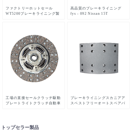
ファクトリーホットセール
高品質のブレーキライニング
WT5200ブレーキライニング製
fys - 092 Nissan 15T
造ブレーキシューズトラック部
Mitsubitshi Jumpo r - 1非アス
品パーツDT5300
ベストセラミックとセミメタリ
ックのためのリアライナーパッ
ド
工場の直接セールクラッチ駆動
ブレーキライニングスカニアア
プレートライトクラッチ自動車
スベストフリーオートスペアパ
クラッチ80076
ーツ（WVA：19931 BFMC：
SV/40/2）ヨーロッパトラック
用
トップセラー製品