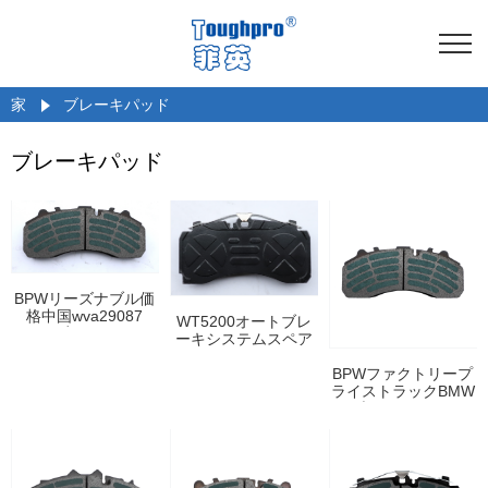
家
ブレーキパッド
ブレーキパッド
BPWリーズナブル価
格中国wva29087
WT5200オートブレ
29181商用トラック
ーキシステムスペア
用ブレーキディスク
パーツカーディスク
ブレーキパッドOEM
BPWファクトリープ
ブレーキシューズ
ライストラックBMW
Amazon AliexPressサ
ブレーキパッド
プライヤー
WVA29087ブレーキ-
靴ブロックライニン
グオートシステムdaf
bova