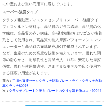
に中型および重い商用車に適しています。
スーパー-強度タイプ
クラッチ駆動型ディスクアセンブリ（スーパー-強度タイ
プ）スケルトン材料は、高品質のガラス繊維、高品質の化
学繊維、高品質の赤い銅線、高-温度樹脂およびゴムが接着
剤として使用され、高品質の輸入摩擦パフォーマンスレジ
ュレーターと高品質の充填剤充填剤で構成されています。
など、生産のための高度な技術を備えています。優れた関
節の滑らかさ、耐摩耗性と高温抵抗、非常に安定した摩擦
係数、優れた使用快適性、さまざまなモデルで広く使用で
きる幅広い用途があります。
前の：
工場の直接セールクラッチ駆動プレートライトクラッチ自動
車クラッチ80076
次：
クラッチプレートと圧力プレートの交換を滑る低コスト90044