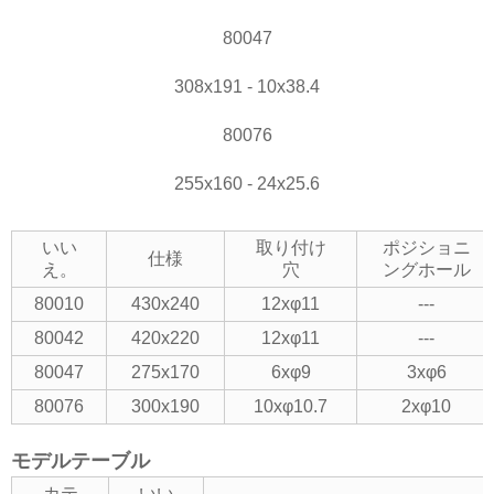
80047
308x191 - 10x38.4
80076
255x160 - 24x25.6
いい
取り付け
ポジショニ
仕様
え。
穴
ングホール
80010
430x240
12xφ11
---
80042
420x220
12xφ11
---
80047
275x170
6xφ9
3xφ6
80076
300x190
10xφ10.7
2xφ10
モデルテーブル
カテ
いい