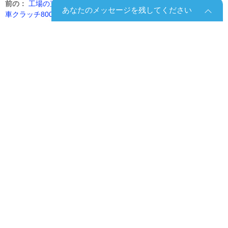
前の：
工場の直接セールクラッチ駆動プレートライトクラッチ自動
あなたのメッセージを残してください
車クラッチ80076
次：
クラッチプレートと圧力プレートの交換を滑る低コスト90044