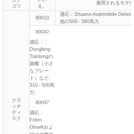
適用されるモデ
ゴリ
え。
適応：Shaanxi Automobile Del
80010
他の500 - 580馬力
80042
適応：
Dongfeng
Tianlongの
旗艦（小さ
なプレー
ト）など、
310 - 500馬
力
クラ
80047
ッチ
ディ
適応：
スク
Foton、
Omarkおよ