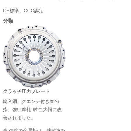
OE標準、CCC認定
分類
クラッチ圧力プレート
輸入鋼、クエンチ付き春の
指、強い摩耗-耐性
大幅に改
善されました。
高-強度の金属板は、熱散逸を