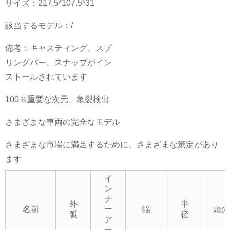
サイズ：217.5*107.5*31
該当するモデル：/
備考：キャスティング、スプ
リングバー、スナップがイン
ストールされています
100％重要な次元、亀裂検出
さまざまな車両の完全なモデル
さまざまな市場に満足するために、さまざまな策定があり
ます
イ
ン
ナ
外
半
名前
ー
幅
頭の
弧
径
ア
ー