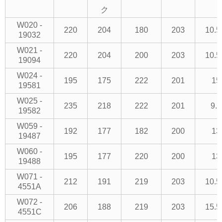
ク
W020 -
220
204
180
203
10.5
19032
W021 -
220
204
200
203
10.5
19094
W024 -
195
175
222
201
15
19581
W025 -
235
218
222
201
9.0
19582
W059 -
192
177
182
200
13
19487
W060 -
195
177
220
200
13
19488
W071 -
212
191
219
203
10.5
4551A
W072 -
206
188
219
203
15.5
4551C