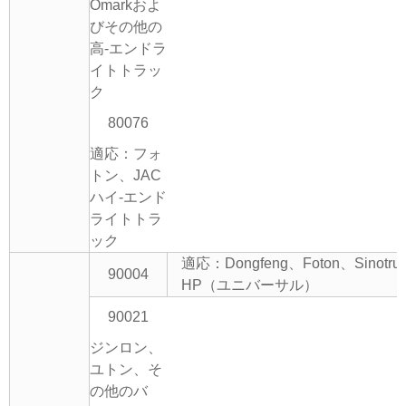
Omarkおよ
びその他の
高-エンドラ
イトトラッ
ク
80076
適応：フォ
トン、JAC
ハイ-エンド
ライトトラ
ック
適応：Dongfeng、Foton、Sinotru
90004
HP（ユニバーサル）
90021
ジンロン、
ユトン、そ
の他のバ