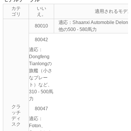
カテ
いい
適用されるモデ
ゴリ
え。
適応：Shaanxi Automobile Del
80010
他の500 - 580馬力
80042
適応：
Dongfeng
Tianlongの
旗艦（小さ
なプレー
ト）など、
310 - 500馬
力
クラ
80047
ッチ
ディ
適応：
スク
Foton、