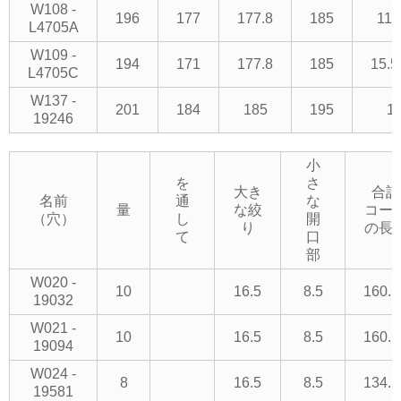
W108 -
196
177
177.8
185
11.
L4705A
W109 -
194
171
177.8
185
15.5
L4705C
W137 -
201
184
185
195
14
19246
小
を
さ
大き
合計
名前
通
な
量
な絞
コー
（穴）
し
開
り
の長
て
口
部
W020 -
10
16.5
8.5
160.1
19032
W021 -
10
16.5
8.5
160.1
19094
W024 -
8
16.5
8.5
134.1
19581