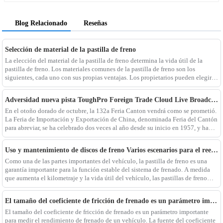
Blog Relacionado
Reseñas
Selección de material de la pastilla de freno
La elección del material de la pastilla de freno determina la vida útil de la
pastilla de freno. Los materiales comunes de la pastilla de freno son los
siguientes, cada uno con sus propias ventajas. Los propietarios pueden elegir
de acuerdo con sus propias necesidades: 1. pastillas de freno de cerámica. En
comparación con BR tradicional
Adversidad nueva pista ToughPro Foreign Trade Cloud Live Broadcast
En el otoño dorado de octubre, la 132a Feria Canton vendrá como se prometió.
La Feria de Importación y Exportación de China, denominada Feria del Cantón
para abreviar, se ha celebrado dos veces al año desde su inicio en 1957, y ha
pasado por 66 resortes y otoños.
Uso y mantenimiento de discos de freno Varios escenarios para el reemplazo diario de las pastillas de freno
Como una de las partes importantes del vehículo, la pastilla de freno es una
garantía importante para la función estable del sistema de frenado. A medida
que aumenta el kilometraje y la vida útil del vehículo, las pastillas de freno
pueden volverse más delgadas debido a la desgaste a largo plazo, un
El tamaño del coeficiente de fricción de frenado es un parámetro importante para medir el rendimiento de frenado de un vehículo.
El tamaño del coeficiente de fricción de frenado es un parámetro importante
para medir el rendimiento de frenado de un vehículo. La fuente del coeficiente