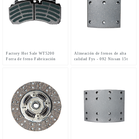
Factory Hot Sale WT5200
Alineación de frenos de alta
Forra de freno Fabricación
calidad Fys - 092 Nissan 15t
Finamiento de zapatos de freno
Padera de revestimiento trasero
para la parte del camión
para Mitsubitshi Jumpo R - 1
DT5300
Non Asbesto Ceramic y semi
metálico