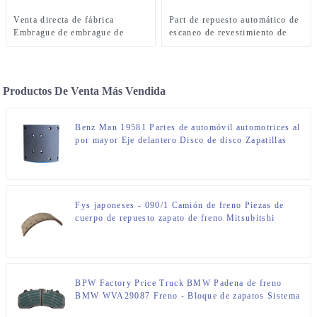
Venta directa de fábrica
Part de repuesto automático de
Embrague de embrague de
escaneo de revestimiento de
embrague de embrague de
freno (WVA: 19931 BFMC:
embrague de embrague de luz
SV/40/2) para camión europeo
de embrague de automóvil
80076
Productos De Venta Más Vendida
Benz Man 19581 Partes de automóvil automotrices al
por mayor Eje delantero Disco de disco Zapatillas
Diferentes materiales Rendimiento de buena calidad
Fabricantes de revestimientos de frenos de automóvil
Fys japoneses - 090/1 Camión de freno Piezas de
cuerpo de repuesto zapato de freno Mitsubitshi
Canter F / R
BPW Factory Price Truck BMW Padena de freno
BMW WVA29087 Freno - Bloque de zapatos Sistema
automotriz DAF BOVA