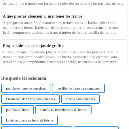
de fricción de frenado son las propiedades del material de las pastillas de freno.
Debido a la conducción normal del automóvil
A qué prestar atención al mantener los frenos
A qué prestar atención al mantener los frenos: antes de hablar sobre cómo
mantener sus frenos, hablemos de los componentes de un sistema de frenos.
Están compuestos de disco de freno (tambor de freno), pastilla de freno
(zapatilla de freno), pinza de freno, bomba de freno, o
Propiedades de las hojas de grafito
Cualquiera que haya usado placas de grafito sabe que las placas de grafito
tienen buenas propiedades, como una buena conductividad eléctrica, alta
resistencia a la temperatura, resistencia al ácido, resistencia a la corrosión
alcalina y un fácil procesamiento. Por lo tanto, se usa ampliamente en Metall
Búsqueda Relacionada
pastilla de freno de porcelana
pastillas de freno para camiones
Finamiento de frenos para camiones
frenos para camiones
pastillas de freno
camión de revestimiento de frenos
kit de hardware de freno de batería