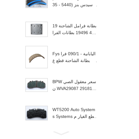
رسيدس بنز (5440 - 35
01105)
بطانة فرامل الشاحنة 19
494 19496 بطانات الفرا
مل عالية الجودة لرجل بن
ز أوبتياري ستير
Fys اليابانية - 090/1 فرا
مل بطانة الشاحنة قطع غ
يار قطع الجسم الفرامل
حذاء Mitsubitshi canter
f / r
BPW سعر معقول الصي
ن WVA29087 29181 ق
رص الفرامل للشاحنة الت
جارية
WT5200 Auto System
s Systems قطع الغيار م
نصات الفرامل قرص الس
يارة OEM أحذية الفرام
ل