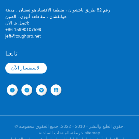
رقم 82 طريق بايتشوان ، منطقة الاقتصاد هوانغشان ، مدينة
هوانغشان ، مقاطعة أنهوي ، الصين
اتصل بنا الآن:
+86 15990107599
jeff@toughpro.net
تابعنا
الاستفسار الآن
© حقوق الطبع والنشر - 2010 - 2022: جميع الحقوق محفوظة.
خريطة sitemap
-
المنتجات الساخنة