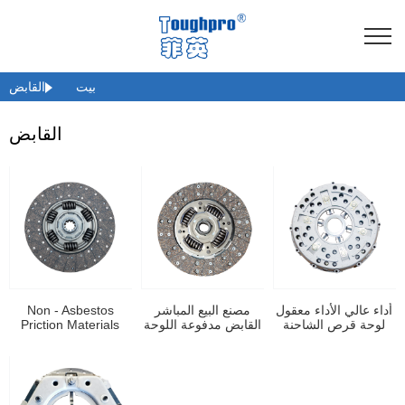
بيت
القابض
القابض
أداء عالي الأداء معقول
مصنع البيع المباشر
Non - Asbestos
لوحة قرص الشاحنة
القابض مدفوعة اللوحة
Priction Materials
براثن للبيع 90021
الخفيفة القابض القابض
Clutch Facing 80010
القابض 80076