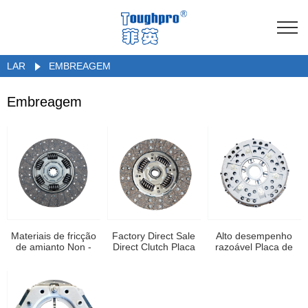
LAR
EMBREAGEM
Embreagem
Materiais de fricção
Factory Direct Sale
Alto desempenho
de amianto Non -
Direct Clutch Placa
razoável Placa de
acionada pela
preços Disc
embreagem leve
Caminhões de
embreagem de
caminhão para
automóveis 80076
venda 90021