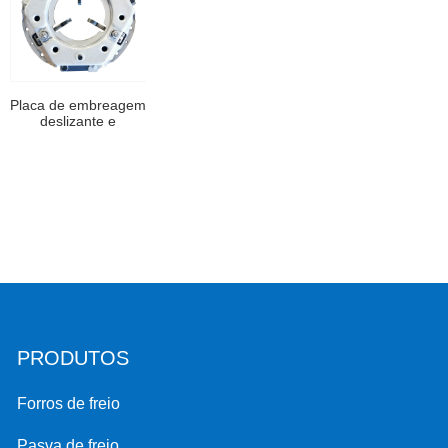
Placa de embreagem
deslizante e
substituição da placa
de pressão menor
custo 90044
PRODUTOS
Forros de freio
Pasva de freio