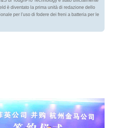
 R&S di ToughPro Technology è stato ufficialmente
field è diventato la prima unità di redazione dello
nale per l'uso di fodere dei freni a batteria per le