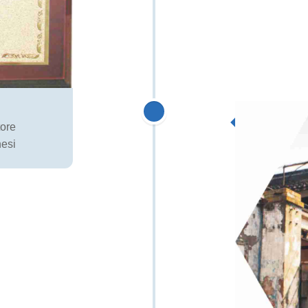
tore
nesi