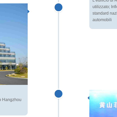
L'edificio di
utilizzato; In
standard nazio
automobili
so Hangzhou