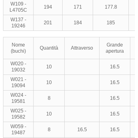
W109 -
194
171
177.8
L4705C
W137 -
201
184
185
19246
Nome
Grande
Quantità
Attraverso
(buchi)
apertura
W020 -
10
16.5
19032
W021 -
10
16.5
19094
W024 -
8
16.5
19581
W025 -
10
16.5
19582
W059 -
8
16.5
16.5
19487