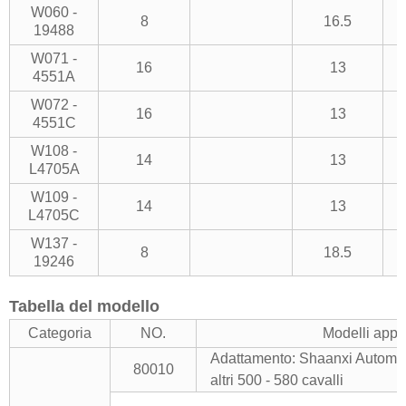
W060 -
8
16.5
19488
W071 -
16
13
4551A
W072 -
16
13
4551C
W108 -
14
13
L4705A
W109 -
14
13
L4705C
W137 -
8
18.5
19246
Tabella del modello
Categoria
NO.
Modelli appli
Adattamento: Shaanxi Automo
80010
altri 500 - 580 cavalli