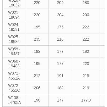
W020 -
220
204
180
19032
W021 -
220
204
200
19094
W024 -
195
175
222
19581
W025 -
235
218
222
19582
W059 -
192
177
182
19487
W060 -
195
177
220
19488
W071 -
212
191
219
4551A
W072 -
206
188
219
4551C
W108 -
196
177
177.8
L4705A