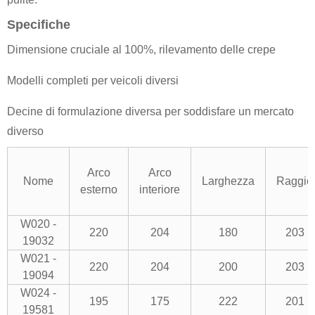
Specifiche
Dimensione cruciale al 100%, rilevamento delle crepe
Modelli completi per veicoli diversi
Decine di formulazione diversa per soddisfare un mercato
diverso
Arco
Arco
Nome
Larghezza
Raggio
esterno
interiore
W020 -
220
204
180
203
19032
W021 -
220
204
200
203
19094
W024 -
195
175
222
201
19581