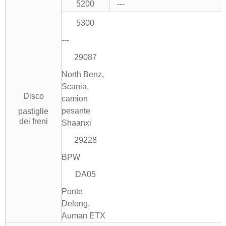
5200
---
5300
---
29087
North Benz,
Scania,
Disco
camion
pesante
pastiglie
dei freni
Shaanxi
29228
BPW
DA05
Ponte
Delong,
Auman ETX