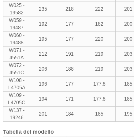
W025 -
235
218
222
201
19582
W059 -
192
177
182
200
19487
W060 -
195
177
220
200
19488
W071 -
212
191
219
203
4551A
W072 -
206
188
219
203
4551C
W108 -
196
177
177.8
185
L4705A
W109 -
194
171
177.8
185
L4705C
W137 -
201
184
185
195
19246
Tabella del modello